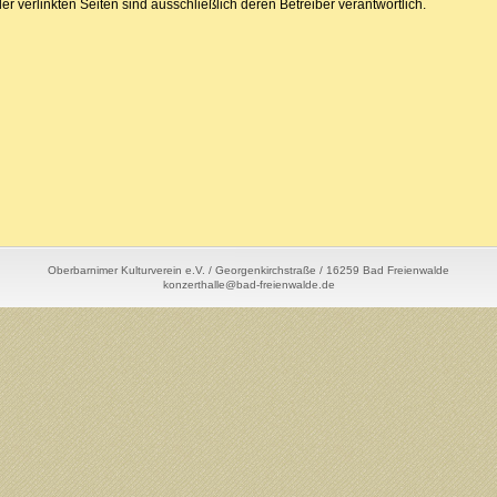
der verlinkten Seiten sind ausschließlich deren Betreiber verantwortlich.
Oberbarnimer Kulturverein e.V. / Georgenkirchstraße / 16259 Bad Freienwalde
konzerthalle@bad-freienwalde.de