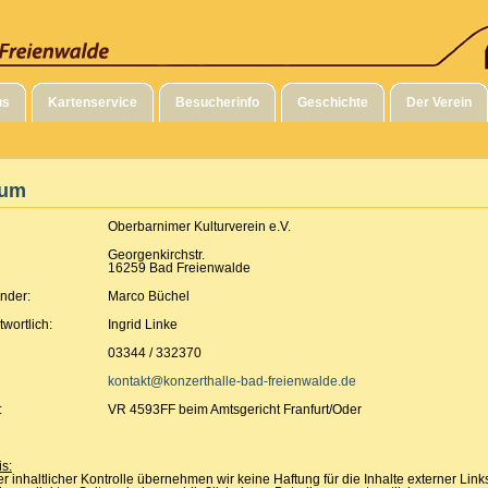
us
Kartenservice
Besucherinfo
Geschichte
Der Verein
sum
Oberbarnimer Kulturverein e.V.
Georgenkirchstr.
16259 Bad Freienwalde
ender:
Marco Büchel
twortlich:
Ingrid Linke
03344 / 332370
kontakt@konzerthalle-bad-freienwalde.de
:
VR 4593FF beim Amtsgericht Franfurt/Oder
s:
ger inhaltlicher Kontrolle übernehmen wir keine Haftung für die Inhalte externer Link