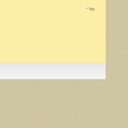
^ Top