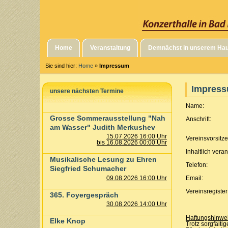
Home
Veranstaltung
Demnächst in unserem Ha
Sie sind hier:
Home
»
Impressum
Impres
unsere nächsten Termine
Name:
Grosse Sommerausstellung "Nah
Anschrift:
am Wasser" Judith Merkushev
15.07.2026 16:00 Uhr
Vereinsvorsitz
bis 16.08.2026 00:00 Uhr
Inhaltlich veran
Musikalische Lesung zu Ehren
Telefon:
Siegfried Schumacher
Email:
09.08.2026 16:00 Uhr
Vereinsregister
365. Foyergespräch
30.08.2026 14:00 Uhr
Haftungshinwei
Elke Knop
Trotz sorgfälti