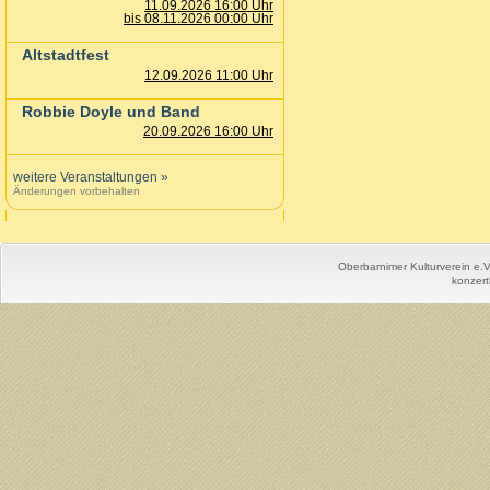
11.09.2026 16:00 Uhr
bis 08.11.2026 00:00 Uhr
Altstadtfest
12.09.2026 11:00 Uhr
Robbie Doyle und Band
20.09.2026 16:00 Uhr
weitere Veranstaltungen
»
Änderungen vorbehalten
Oberbarnimer Kulturverein e.
konzert