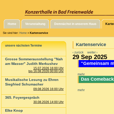
Home
Veranstaltung
Demnächst in unserem Haus
Karte
Sie sind hier:
Home
»
Kartenservice
Kartenservice
unsere nächsten Termine
‹ zurück
weiter ›
29 Sep 2025
Grosse Sommerausstellung "Nah
"Gemeinsam ma
am Wasser" Judith Merkushev
15.07.2026 16:00 Uhr
bis 16.08.2026 00:00 Uhr
mehr
Das Comeback
Musikalische Lesung zu Ehren
Siegfried Schumacher
09.08.2026 16:00 Uhr
mehr
365. Foyergespräch
30.08.2026 14:00 Uhr
Elke Knop