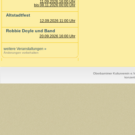
11.09.2026 16:00 Uhr
bis 08.11.2026 00:00 Uhr
Altstadtfest
12.09.2026 11:00 Uhr
Robbie Doyle und Band
20.09.2026 16:00 Uhr
weitere Veranstaltungen
»
Änderungen vorbehalten
Oberbarnimer Kulturverein e.
konzert