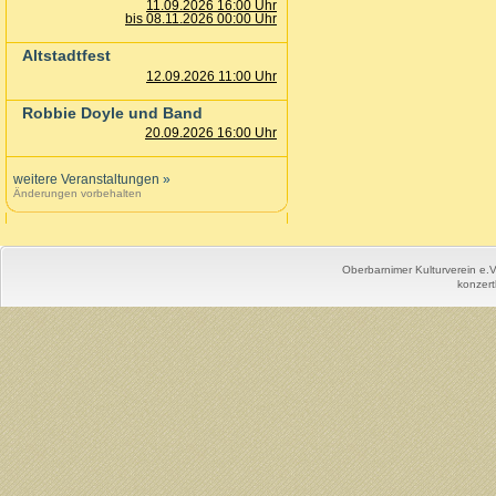
11.09.2026 16:00 Uhr
bis 08.11.2026 00:00 Uhr
Altstadtfest
12.09.2026 11:00 Uhr
Robbie Doyle und Band
20.09.2026 16:00 Uhr
weitere Veranstaltungen
»
Änderungen vorbehalten
Oberbarnimer Kulturverein e.
konzert