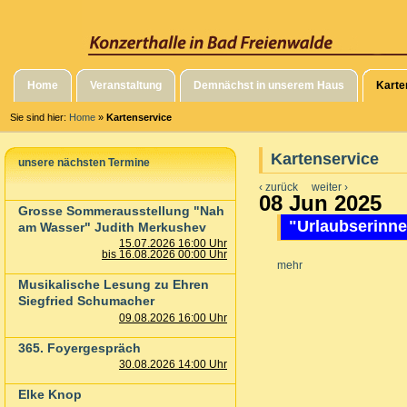
Home
Veranstaltung
Demnächst in unserem Haus
Karte
Sie sind hier:
Home
»
Kartenservice
Kartenservice
unsere nächsten Termine
‹ zurück
weiter ›
08 Jun 2025
Grosse Sommerausstellung "Nah
"Urlaubserinn
am Wasser" Judith Merkushev
15.07.2026 16:00 Uhr
bis 16.08.2026 00:00 Uhr
mehr
Musikalische Lesung zu Ehren
Siegfried Schumacher
09.08.2026 16:00 Uhr
365. Foyergespräch
30.08.2026 14:00 Uhr
Elke Knop