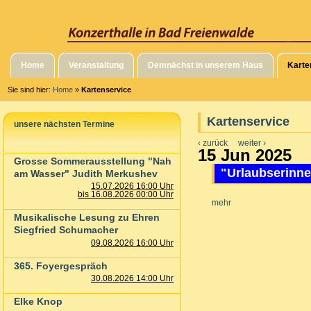
Home
Veranstaltung
Demnächst in unserem Haus
Karte
Sie sind hier:
Home
»
Kartenservice
Kartenservice
unsere nächsten Termine
‹ zurück
weiter ›
15 Jun 2025
Grosse Sommerausstellung "Nah
"Urlaubserinn
am Wasser" Judith Merkushev
15.07.2026 16:00 Uhr
bis 16.08.2026 00:00 Uhr
mehr
Musikalische Lesung zu Ehren
Siegfried Schumacher
09.08.2026 16:00 Uhr
365. Foyergespräch
30.08.2026 14:00 Uhr
Elke Knop