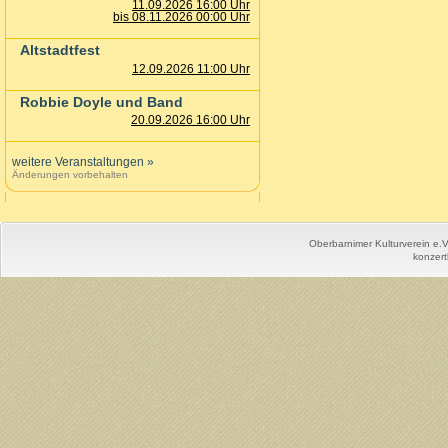
11.09.2026 16:00 Uhr
bis 08.11.2026 00:00 Uhr
Altstadtfest
12.09.2026 11:00 Uhr
Robbie Doyle und Band
20.09.2026 16:00 Uhr
weitere Veranstaltungen
»
Änderungen vorbehalten
Oberbarnimer Kulturverein e.
konzert