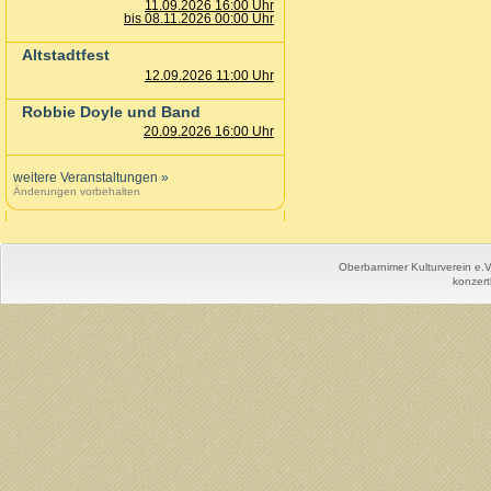
11.09.2026 16:00 Uhr
bis 08.11.2026 00:00 Uhr
Altstadtfest
12.09.2026 11:00 Uhr
Robbie Doyle und Band
20.09.2026 16:00 Uhr
weitere Veranstaltungen
»
Änderungen vorbehalten
Oberbarnimer Kulturverein e.
konzert