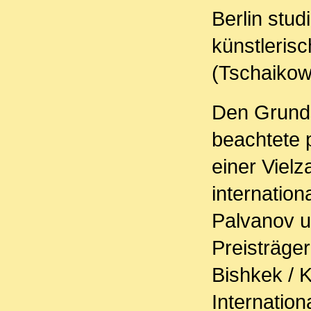
Berlin stud
künstleris
(Tschaikow
Den Grunds
beachtete p
einer Vielz
internatio
Palvanov u
Preisträger
Bishkek / K
Internation