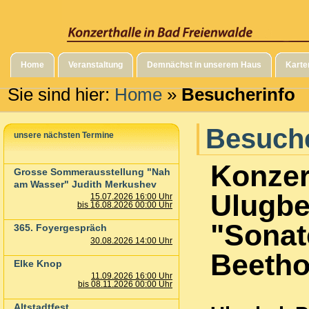
Home
Veranstaltung
Demnächst in unserem Haus
Karte
Sie sind hier:
Home
»
Besucherinfo
Besuche
unsere nächsten Termine
Konzer
Grosse Sommerausstellung "Nah
am Wasser" Judith Merkushev
Ulugbe
15.07.2026 16:00 Uhr
bis 16.08.2026 00:00 Uhr
"Sonat
365. Foyergespräch
30.08.2026 14:00 Uhr
Beeth
Elke Knop
11.09.2026 16:00 Uhr
bis 08.11.2026 00:00 Uhr
Altstadtfest