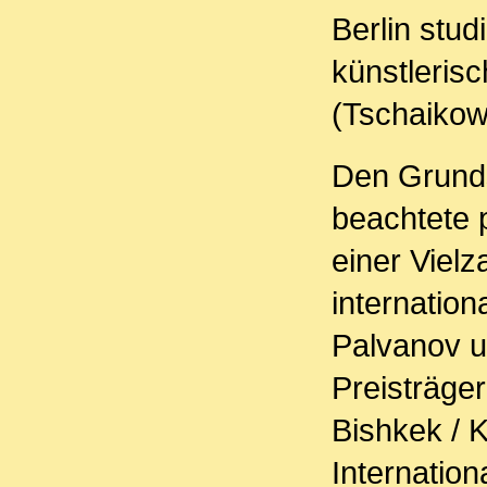
Berlin stud
künstleris
(Tschaikow
Den Grunds
beachtete p
einer Vielz
internatio
Palvanov u
Preisträger
Bishkek / K
Internation