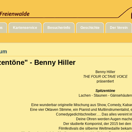
us
Kartenservice
Besucherinfo
Geschichte
Der Verein
sum
zentöne" - Benny Hiller
Benny Hiller
THE FOUR OCTAVE VOICE
präsentiert
Spitzentöne
Lachen - Staunen - Gänsehäuten
Eine wunderbar originelle Mischung aus Show, Comedy, Kabar
Eine vier Oktaven Stimme, ein Pianist und Multiinstrumentalist
Comedygedichtschreiber…. Das alles vereint in
Deine Ohren werden Augen mach
Der studierte Komponist, der 2015 bei de
Filmfestivals die silberne Weltmedaille bekam, 