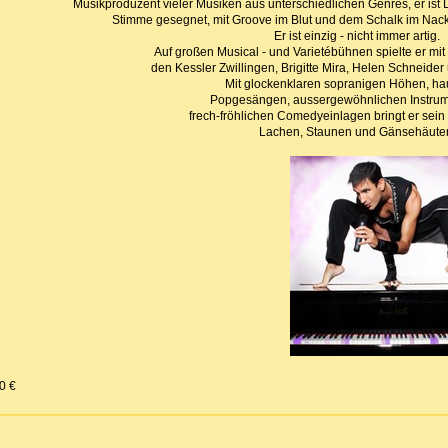
Musikproduzent vieler Musiken aus unterschiedlichen Genres, er ist 
Stimme gesegnet, mit Groove im Blut und dem Schalk im Nack
Er ist einzig - nicht immer artig.
Auf großen Musical - und Varietébühnen spielte er mit S
den Kessler Zwillingen, Brigitte Mira, Helen Schneide
Mit glockenklaren sopranigen Höhen, h
Popgesängen, aussergewöhnlichen Instru
frech-fröhlichen Comedyeinlagen bringt er sei
Lachen, Staunen und Gänsehäute
00 €