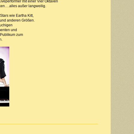
Liveperformer mit einer Vier Oktaven
en….alles außer langweilig.
tars wie Eartha Kitt,
r und anderen Größen.
auchigen
menten und
n Publikum zum
n.