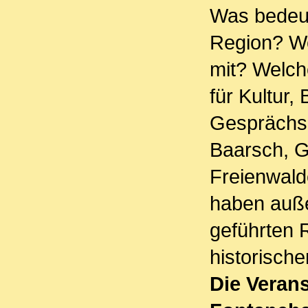
Was bedeut
Region? We
mit? Welch
für Kultur,
Gesprächsp
Baarsch, G
Freienwald
haben auße
geführten
historisch
Die Veran