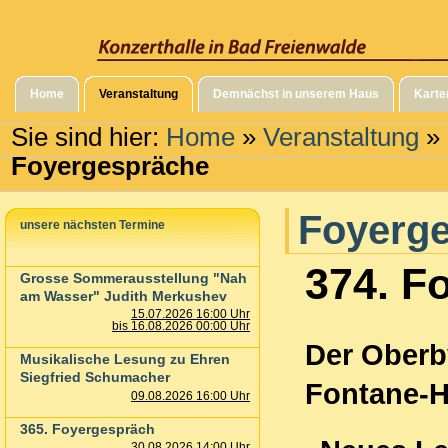
Home
Veranstaltung
Demnächst in unserem Haus
Karte
Sie sind hier:
Home
»
Veranstaltung
»
Foyergespräche
Foyerg
unsere nächsten Termine
374. F
Grosse Sommerausstellung "Nah
am Wasser" Judith Merkushev
15.07.2026 16:00 Uhr
bis 16.08.2026 00:00 Uhr
Der Oberbv
Musikalische Lesung zu Ehren
Siegfried Schumacher
Fontane-H
09.08.2026 16:00 Uhr
365. Foyergespräch
30.08.2026 14:00 Uhr