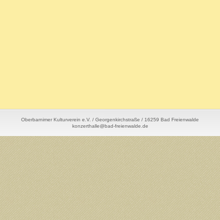
Oberbarnimer Kulturverein e.V. / Georgenkirchstraße / 16259 Bad Freienwalde
konzerthalle@bad-freienwalde.de