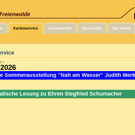
us
Kartenservice
Besucherinfo
Geschichte
Der Verein
ervice
r ›
 2026
e Sommerausstellung "Nah am Wasser" Judith Mer
alische Lesung zu Ehren Siegfried Schumacher