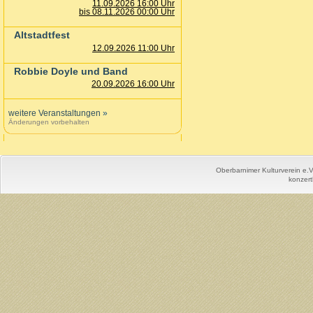
11.09.2026 16:00 Uhr
bis 08.11.2026 00:00 Uhr
Altstadtfest
12.09.2026 11:00 Uhr
Robbie Doyle und Band
20.09.2026 16:00 Uhr
weitere Veranstaltungen
»
Änderungen vorbehalten
Oberbarnimer Kulturverein e.
konzert