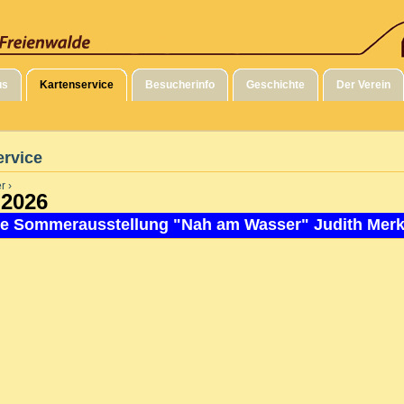
us
Kartenservice
Besucherinfo
Geschichte
Der Verein
ervice
r ›
 2026
e Sommerausstellung "Nah am Wasser" Judith Mer