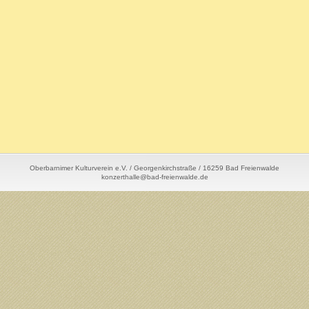
Oberbarnimer Kulturverein e.V. / Georgenkirchstraße / 16259 Bad Freienwalde
konzerthalle@bad-freienwalde.de