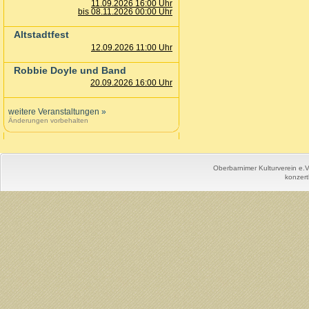
11.09.2026 16:00 Uhr
bis 08.11.2026 00:00 Uhr
Altstadtfest
12.09.2026 11:00 Uhr
Robbie Doyle und Band
20.09.2026 16:00 Uhr
weitere Veranstaltungen
»
Änderungen vorbehalten
Oberbarnimer Kulturverein e.
konzert