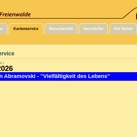
us
Kartenservice
Besucherinfo
Geschichte
Der Verein
ervice
r ›
2026
n Abramovski - "Vielfältigkeit des Lebens"