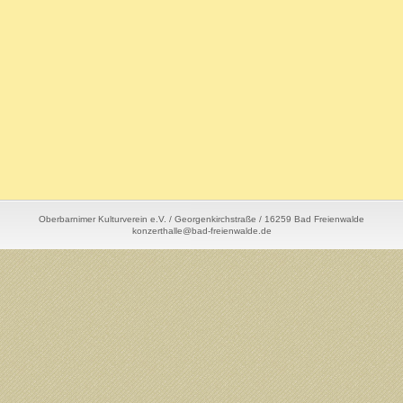
Oberbarnimer Kulturverein e.V. / Georgenkirchstraße / 16259 Bad Freienwalde
konzerthalle@bad-freienwalde.de