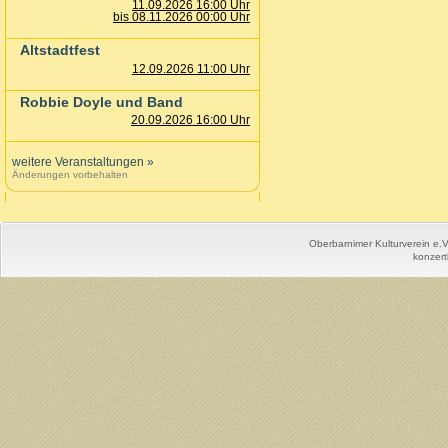
11.09.2026 16:00 Uhr
bis 08.11.2026 00:00 Uhr
Altstadtfest
12.09.2026 11:00 Uhr
Robbie Doyle und Band
20.09.2026 16:00 Uhr
weitere Veranstaltungen
»
Änderungen vorbehalten
Oberbarnimer Kulturverein e.
konzert