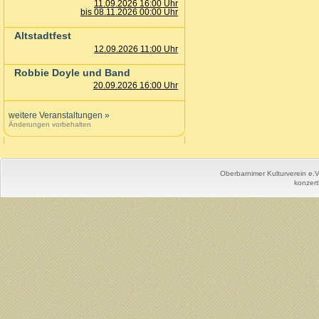
11.09.2026 16:00 Uhr
bis 08.11.2026 00:00 Uhr
Altstadtfest
12.09.2026 11:00 Uhr
Robbie Doyle und Band
20.09.2026 16:00 Uhr
weitere Veranstaltungen
»
Änderungen vorbehalten
Oberbarnimer Kulturverein e.
konzert