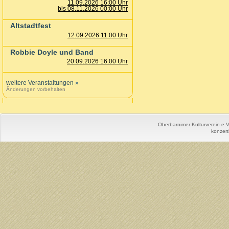
11.09.2026 16:00 Uhr
bis 08.11.2026 00:00 Uhr
Altstadtfest
12.09.2026 11:00 Uhr
Robbie Doyle und Band
20.09.2026 16:00 Uhr
weitere Veranstaltungen
»
Änderungen vorbehalten
Oberbarnimer Kulturverein e.
konzert