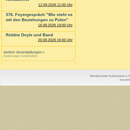
12.09.2026 11:00 Uhr
376. Foyergespräch "Wie steht es
mit den Beziehungen zu Polen"
16.09.2026 19:00 Uhr
Robbie Doyle und Band
20.09.2026 16:00 Uhr
weitere Veranstaltungen
»
Änderungen vorbehalten
Oberbarnimer Kulturverein e.
konzert